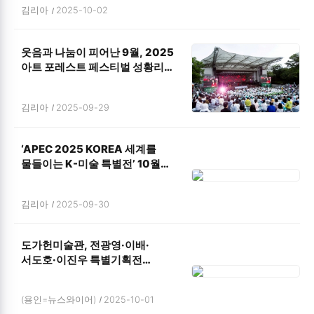
김리아
2025-10-02
웃음과 나눔이 피어난 9월, 2025
아트 포레스트 페스티벌 성황리
폐막
김리아
2025-09-29
‘APEC 2025 KOREA 세계를
물들이는 K-미술 특별전’ 10월
경주서 개막
김리아
2025-09-30
도가헌미술관, 전광영·이배·
서도호·이진우 특별기획전
‘한국현대회화의 물질성’ 및
김지아 개인전 ‘투명한경계’ 1관
(용인=뉴스와이어)
2025-10-01
·2관 동시 개최