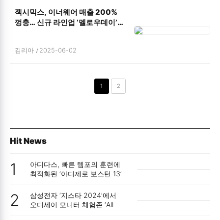
젝시믹스, 이너웨어 매출 200%
껑충… 신규 라인업 ‘멜로우데이’
흥행
김리아
2025-06-02
1
2
Hit News
1
아디다스, 빠른 템포의 훈련에
최적화된 ‘아디제로 보스턴 13’
출시
2
삼성전자 ‘지스타 2024’에서
오디세이 모니터 체험존 ‘All
Ready. OLED’ 운영