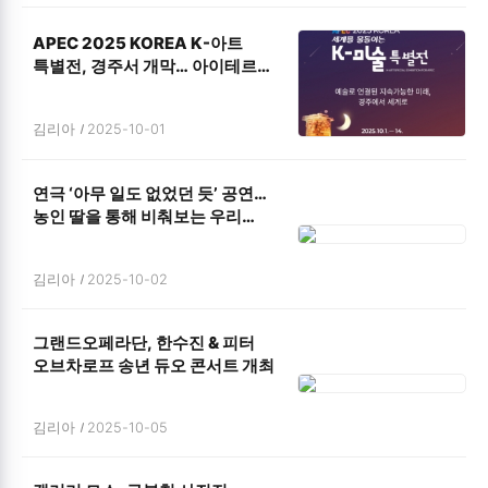
APEC 2025 KOREA K-아트
특별전, 경주서 개막… 아이테르
현장 운영 맡아
김리아
2025-10-01
연극 ‘아무 일도 없었던 듯’ 공연…
농인 딸을 통해 비춰보는 우리
삶의 흔적
김리아
2025-10-02
그랜드오페라단, 한수진 & 피터
오브차로프 송년 듀오 콘서트 개최
김리아
2025-10-05