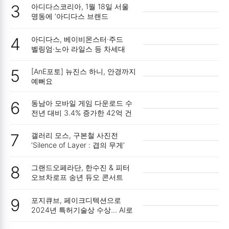
3
아디다스코리아, 1월 18일 서울
명동에 ‘아디다스 브랜드
플래그십 서울’ 오픈
4
아디다스, 베이비몬스터·주드
벨링엄·노아 라일스 등 차세대
아이콘과 함께하는 ADIDAS
Z.N.E. 컬렉션 론칭
5
[AnE포토] 뉴진스 하니, 안경까지
예뻐요
6
동남아 모바일 게임 다운로드 수
전년 대비 3.4% 증가한 42억 건
기록… 인도네시아, 빠르게
성장하며 전체 다운로드 수의 41%
7
갤러리 모스, 구본철 사진전
차지
‘Silence of Layer : 겹의 무게’
개최
8
그랜드오페라단, 한수진 & 피터
오브차로프 송년 듀오 콘서트
개최
9
포지큐브, 페이크디텍션으로
2024년 특허기술상 수상… AI로
신분증 사본을 잡아내다