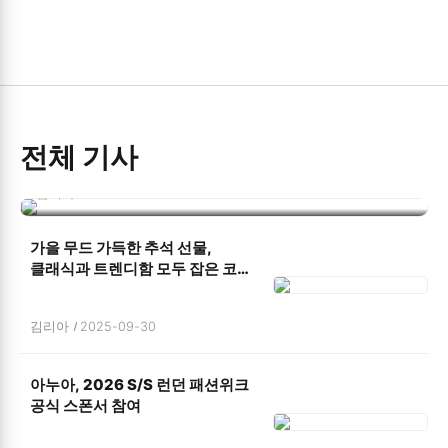
전체 기사
서울패션허브 ‘2025 서울패션페스타’
김리아
2025-09-29
성황리 개최
가을 무드 가득한 추석 선물,
클래식과 트렌디함 모두 잡은 코치
2025 가을 컬렉션 소개
김리아
2025-09-30
아누아, 2026 S/S 런던 패션위크
공식 스폰서 참여