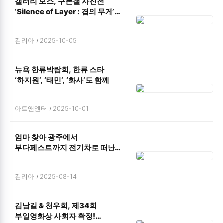
갤러리 모스, 구본철 사진전
‘Silence of Layer : 겹의 무게’
개최
김리아
2025-10-05
뉴욕 한류박람회, 한류 스타
‘하지원’, ‘태민’, ‘화사’도 함께
아트앤엔터
2025-10-01
엄마 찾아 광주에서
부다페스트까지 전기차로 떠난
3代!
김리아
2025-08-14
김남길 & 천우희, 제34회
부일영화상 사회자 확정!