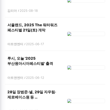
9/18(목) 오후 5시 시그니엘 부산
그랜드 볼룸 네이버TV, 유튜브
김리아
2025-08-18
동시 생중계!
서울랜드, 2025 The 워터워즈
페스티벌 21일(토) 개막
아트앤엔터
2025-06-17
루시, 오늘 '2025
부산원아시아페스티벌' 출격
아트앤엔터
2025-06-12
28일 장범준·넬, 29일 자우림·
제로베이스원 등 …