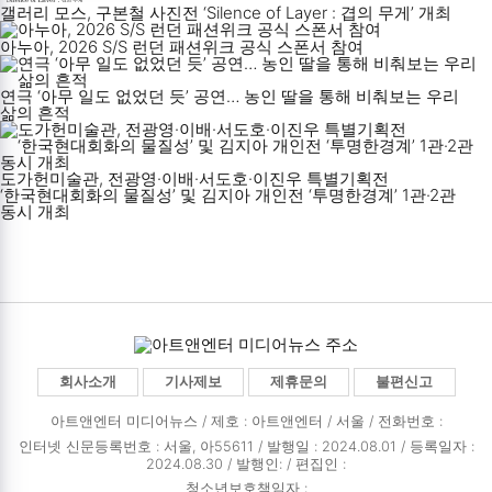
갤러리 모스, 구본철 사진전 ‘Silence of Layer : 겹의 무게’ 개최
아누아, 2026 S/S 런던 패션위크 공식 스폰서 참여
연극 ‘아무 일도 없었던 듯’ 공연… 농인 딸을 통해 비춰보는 우리
삶의 흔적
도가헌미술관, 전광영·이배·서도호·이진우 특별기획전
‘한국현대회화의 물질성’ 및 김지아 개인전 ‘투명한경계’ 1관·2관
동시 개최
회사소개
기사제보
제휴문의
불편신고
아트앤엔터 미디어뉴스 / 제호 : 아트앤엔터 /
서울 / 전화번호 :
인터넷 신문등록번호 : 서울, 아55611 / 발행일 : 2024.08.01 / 등록일자 :
2024.08.30 / 발행인: / 편집인 :
청소년보호책임자 :