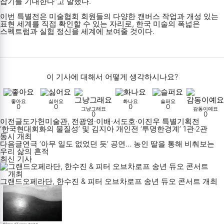
잡기를 기대한다”고 말했다.
이번 특별전은 미술협회 회원들의 다양한 캔버스 작업과 개성 있는
표현 세계를 직접 확인할 수 있는 자리로, 한국 미술의 폭넓은
스펙트럼과 실험 정신을 세계에 보여줄 것이다.
이 기사에 대해서 어떻게 생각하시나요?
좋아요
싫어요
화나요
슬퍼요
0
0
0
0
그냥그래요
감동이예요
0
0
이전글
도가헌미술관, 전광영·이배·서도호·이진우 특별기획전
‘한국현대회화의 물질성’ 및 김지아 개인전 ‘투명한경계’ 1관·2관
동시 개최
다음글
연극 ‘아무 일도 없었던 듯’ 공연… 농인 딸을 통해 비춰보는
우리 삶의 흔적
최신 기사
그랜드오페라단, 한수진 & 피터 오브차로프 송년 듀오 콘서트 개최