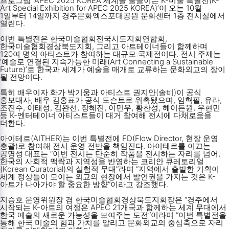
프로그램 ‘APEC 2025 KOREA 세계를 물들이는 K-미술 특별전(K-
Art Special Exhibition for APEC 2025 KOREA)’이 오는 10월
1일부터 14일까지 경주문화엑스포대공원 문화센터 1층 전시실에서
열린다.
이번 특별전은 한국미술협회전국시도지회연합회,
한국미술협회경상북도지회, 그리고 아트테이너들이 함께하며
120여 명의 아티스트가 참여하는 대규모 국제전이다. 전시 주제는
‘예술로 연결된 지속가능한 미래(Art Connecting a Sustainable
Future)’로 한국과 세계가 예술을 매개로 교류하는 문화외교의 장이
될 전망이다.
특히 배우이자 화가 박기웅과 아티스트 권지안(솔비)이 공식
홍보대사, 배우 김홍표가 공식 도슨트로 위촉됐으며, 임혁필, 유라,
조진수, 이태성, 김완선, 장혜진, 이민우, 황찬성, 헤이든원, 우현민
등 K-엔터테이너 아티스트들이 대거 참여해 전시에 다채로움을
더한다.
아이테르(AITHER)는 이번 특별전에 FD(Flow Director, 현장 운영
총괄)로 참여해 전시 운영 전반을 책임진다. 아이테르를 이끄는
공명성 대표는 “이번 전시는 단순히 작품을 전시하는 자리를 넘어,
한국의 사회적 맥락과 지역성을 반영하는 코리안 큐레토리얼
(Korean Curatorial)의 실험적 무대”라며 “지역에서 출발한 기획이
세계 정상들이 모이는 외교의 현장에서 발언권을 가지는 것은 K-
아트가 나아가야 할 중요한 방향”이라고 강조했다.
지승호 운영위원장 겸 한국미술협회경상북도지회장은 “경주에서
시작되는 K-아트의 여정은 APEC 21개국과 함께하는 세계 무대에서
한국 예술의 새로운 가능성을 보여주는 도전”이라며 “이번 특별전을
통해 한국 미술의 힘과 가치를 알리고 문화외교의 중심축으로 자리