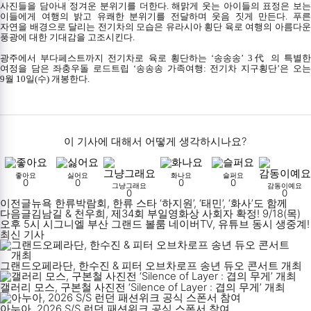
사진들을 담아내 정겨운 분위기를 더한다
.
해맑게 웃는 아이들의 표정은 보
이들에게 여행의 밝고 유쾌한 분위기를 전달하며 웃음 짓게 만든다
.
푸
자연을 배경으로 달리는 전기차의 모습은 유라시아 횡단 육로 여행의 아름다운
풍광에 대한 기대감을 고조시킨다
.
광주에서 부다페스트까지 전기차로 육로 횡단하는
‘
송송송
’ 3
代 의 특별
여정을 담은 좌충우돌 로드트립
‘
송송송 가족여행
:
전기차 지구횡단
’
은 오는
9
월
10
일
(
수
)
개봉한다
.
이 기사에 대해서 어떻게 생각하시나요?
좋아요
싫어요
화나요
슬퍼요
0
0
0
0
그냥그래요
감동이예요
0
0
이전글
뉴욕 한류박람회, 한류 스타 ‘하지원’, ‘태민’, ‘화사’도 함께
다음글
김남길 & 천우희, 제34회 부일영화상 사회자 확정! 9/18(목)
오후 5시 시그니엘 부산 그랜드 볼룸 네이버TV, 유튜브 동시 생중계!
최신 기사
그랜드오페라단, 한수진 & 피터 오브차로프 송년 듀오 콘서트 개최
갤러리 모스, 구본철 사진전 ‘Silence of Layer : 겹의 무게’ 개최
아누아, 2026 S/S 런던 패션위크 공식 스폰서 참여