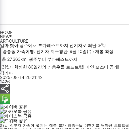
HOME
NEWS
ART·CULTURE
엄마 찾아 광주에서 부다페스트까지 전기차로 떠난 3代!
'송송송 가족여행: 전기차 지구횡단' 9월 10일(수) 개봉 확정!

총 27,363km, 광주부터 부다페스트까지!

3代가 함께한 80일간의 좌충우돌 로드트립! 메인 포스터 공개!
김리아
2025-08-14 20:21:42
1426
3
代
,
삼부자 가족이 펼치는 예측 불가 좌충우돌 여행기를 담아낸 로드트