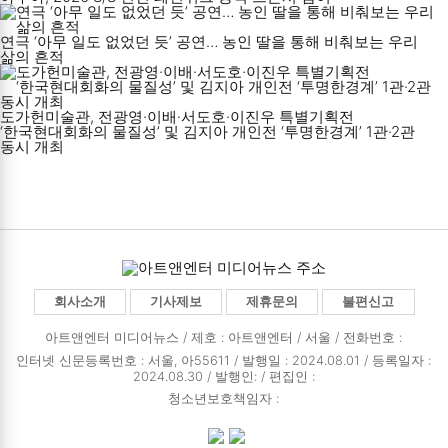
연극 ‘아무 일도 없었던 듯’ 공연… 농인 딸을 통해 비춰보는 우리
삶의 흔적
도가헌미술관, 전광영·이배·서도호·이진우 특별기획전
‘한국현대회화의 물질성’ 및 김지아 개인전 ‘투명한경계’ 1관·2관
동시 개최
회사소개
기사제보
제휴문의
불편신고
아트앤엔터 미디어뉴스 / 제호 : 아트앤엔터 /
서울 / 전화번호 :
인터넷 신문등록번호 : 서울, 아55611 / 발행일 : 2024.08.01 / 등록일자 :
2024.08.30 / 발행인: / 편집인 :
청소년보호책임자 :