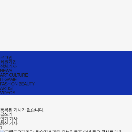
전체메뉴
로그인
닫기
회원가입
전체기사
NEWS
ART·CULTURE
IT·GAME
FASHION·BEAUTY
ARTIST
VIDEOS
등록된 기사가 없습니다.
글쓰기
인기 기사
최신 기사
1