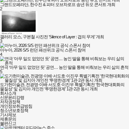
그랜드오페라단, 한수진 & 피터 오브차로프 송년 듀오 콘서트 개최
2
갤러리 모스, 구본철 사진전 ‘Silence of Layer : 겹의 무게’ 개최
3
아누아, 2026 S/S 런던 패션위크 공식 스폰서 참여
4
연극 ‘아무 일도 없었던 듯’ 공연… 농인 딸을 통해 비춰보는 우리 삶의 흔적
5
도가헌미술관, 전광영·이배·서도호·이진우 특별기획전 ‘한국현대회화의
물질성’ 및 김지아 개인전 ‘투명한경계’ 1관·2관 동시 개최
아트앤엔터
회사소개
미디어뉴스
신문윤리강령
회사소개
저작권정책
및
개인정보취급방침
정책안내
청소년보호정책
기사제보
제휴문의
불편신고