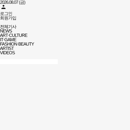
2026.08.07 (금)
person
로그인
회원가입
아트앤엔터
전체메뉴
미디어뉴스
전체기사
열기/
NEWS
닫기
ART·CULTURE
IT·GAME
FASHION·BEAUTY
ARTIST
VIDEOS
검색창
열기/
검색
닫기