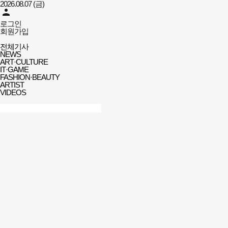
2026.08.07 (금)
person
로그인
회원가입
아트앤엔터
전체메뉴
미디어뉴스
전체기사
열기/
NEWS
닫기
ART·CULTURE
IT·GAME
FASHION·BEAUTY
ARTIST
VIDEOS
검색창
열기/
검색
닫기