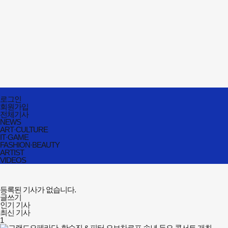
전체메뉴
로그인
닫기
회원가입
전체기사
NEWS
ART·CULTURE
IT·GAME
FASHION·BEAUTY
ARTIST
VIDEOS
등록된 기사가 없습니다.
글쓰기
인기 기사
최신 기사
1