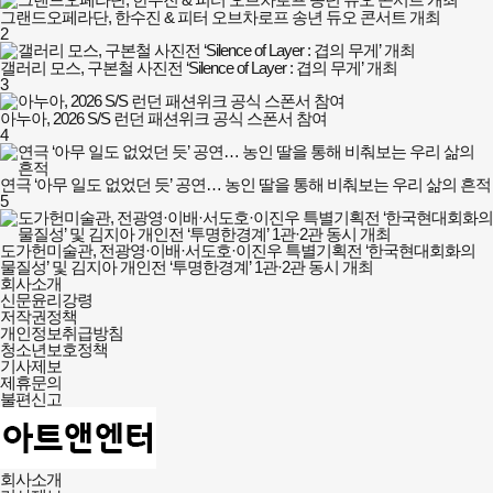
그랜드오페라단, 한수진 & 피터 오브차로프 송년 듀오 콘서트 개최
2
갤러리 모스, 구본철 사진전 ‘Silence of Layer : 겹의 무게’ 개최
3
아누아, 2026 S/S 런던 패션위크 공식 스폰서 참여
4
연극 ‘아무 일도 없었던 듯’ 공연… 농인 딸을 통해 비춰보는 우리 삶의 흔적
5
도가헌미술관, 전광영·이배·서도호·이진우 특별기획전 ‘한국현대회화의
물질성’ 및 김지아 개인전 ‘투명한경계’ 1관·2관 동시 개최
아트앤엔터
회사소개
미디어뉴스
신문윤리강령
회사소개
저작권정책
및
개인정보취급방침
정책안내
청소년보호정책
기사제보
제휴문의
불편신고
회사소개